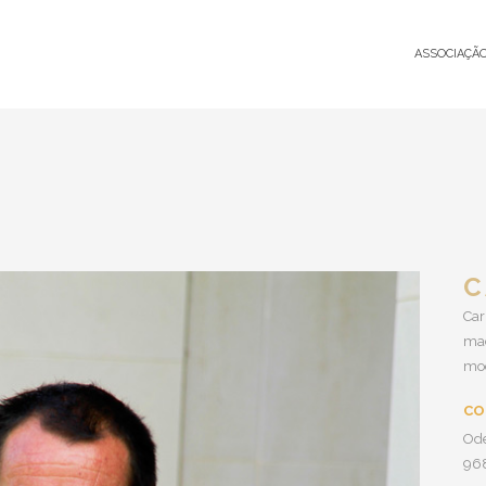
ASSOCIAÇÃ
C
Car
mad
mod
CO
Od
96