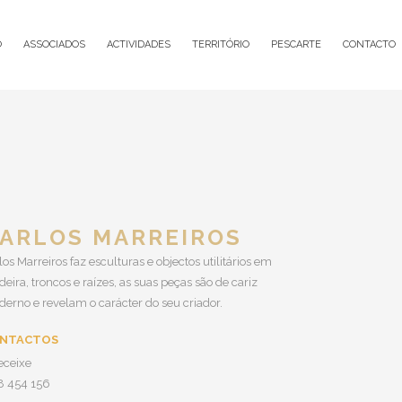
O
ASSOCIADOS
ACTIVIDADES
TERRITÓRIO
PESCARTE
CONTACTO
ARLOS MARREIROS
los Marreiros faz esculturas e objectos utilitários em
eira, troncos e raízes, as suas peças são de cariz
erno e revelam o carácter do seu criador.
NTACTOS
eceixe
8 454 156